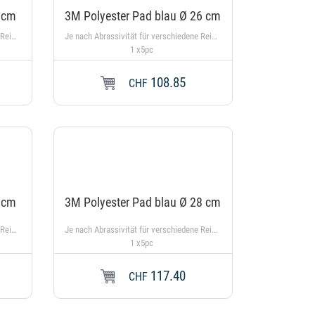
6 cm
3M Polyester Pad blau Ø 26 cm
Je nach Abrassivität für verschiedene Reinigungsmethoden einsetzbar. Bei 40°C maschinenwaschbar, rot
Je nach Abrassivität für verschiedene Reinigungsmethoden einsetzbar. Bei 40°C maschinenwaschbar, blau
1 x5pc
108.85
In den Warenkorb
In den
CHF
8 cm
3M Polyester Pad blau Ø 28 cm
Je nach Abrassivität für verschiedene Reinigungsmethoden einsetzbar. Bei 40°C maschinenwaschbar, rot
Je nach Abrassivität für verschiedene Reinigungsmethoden einsetzbar. Bei 40°C maschinenwaschbar, blau
1 x5pc
117.40
In den Warenkorb
In den
CHF