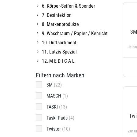
6. Körper-Seifen & Spender
7. Desinfektion
8. Markenprodukte
3M
9. Waschraum / Papier / Kehricht
10. Duftsortiment
11. Lutzis Spezial
12. M E D I C A L
Filtern nach Marken
3M
(22)
MASCH
(1)
TASKI
(13)
Twi
Taski Pads
(4)
Twister
(10)