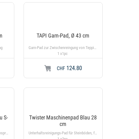
cm
TAPI Garn-Pad, Ø 43 cm
ung
Garn-Pad zur Zwischenreingung von Teppichbelägen
1 x1pc
124.80
In den Warenkorb
In den
CHF
u S-
Twister Maschinenpad Blau 28
cm
Zur Unterhaltsreinigung von stark beanspruchten Bereichen, um Hochglanz und Sauberkeit zu bewahren
Unterhaltsreinigungs-Pad für Steinböden, für stark frequentierte Bereiche
1 x2pc