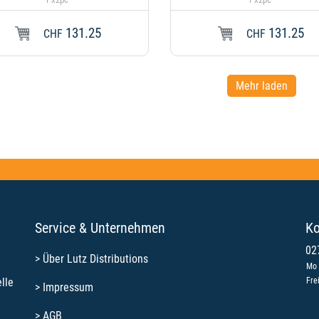
131.25
131.25
In den Warenkorb
CHF
CHF
Mehr laden
Service & Unternehmen
Ko
02
>
Über Lutz Distributions
Mo 
lle
Fre
>
Impressum
>
AGB