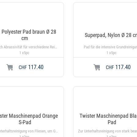
 Polyester Pad braun Ø 28
Superpad, Nylon Ø 28 
cm
Je nach Abrassivität für verschiedene Reinigungsmethoden einsetzbar. Bei 40°C maschinenwaschbar, braun
Pad für die intensive Grundreinig
1 x5pc
1 x5pc
117.40
117.40
In den Warenkorb
CHF
CHF
ster Maschinenpad Orange
Twister Maschinenpad Bla
S-Pad
Pad
Zur Unterhaltsreinigung von Fliesen, um Glanz und Sauberkeit zu bewahren
1 x2pc
1 x2pc