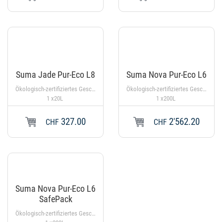
Suma Jade Pur-Eco L8
Suma Nova Pur-Eco L6
Ökologisch-zertifiziertes Geschirrwaschmittel für alle Wasserhärten. Aluminiumsicher. pH-Wert (1%): 11.0%
Ökologisch-zertifiziertes Geschirrwaschmittel für alle Wasserhärten. pH-Wert (1%): 12.5 ± 0.5
1 x20L
1 x200L
327.00
2'562.20
CHF
CHF
Suma Nova Pur-Eco L6
SafePack
Ökologisch-zertifiziertes Geschirrwaschmittel für alle Wasserhärten. pH-Wert (1%): 12.5 ± 0.5