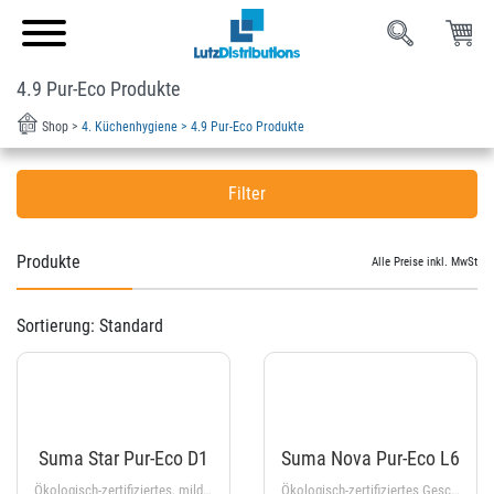
4.9 Pur-Eco Produkte
Shop >
4. Küchenhygiene >
4.9 Pur-Eco Produkte
Filter
Filtern nach Marken
Produkte
Alle Preise inkl. MwSt
Suma
(11)
Sortierung:
Standard
Filter anwenden
Suma Star Pur-Eco D1
Suma Nova Pur-Eco L6
Ökologisch-zertifiziertes, mildes Handgeschirrspülmittel. pH-Wert (1%): 5.0
Ökologisch-zertifiziertes Geschirrwaschmittel für alle Wasserhärten. pH-Wert (1%): 12.5 ± 0.5