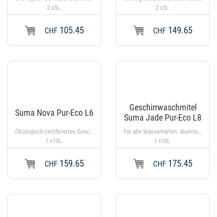
2 x5L
2 x5L
105.45
149.65
CHF
CHF
Geschirrwaschmitel
Suma Nova Pur-Eco L6
Suma Jade Pur-Eco L8
Ökologisch-zertifiziertes Geschirrwaschmittel für alle Wasserhärten. pH-Wert (1%): 12.5 ± 0.5
Für alle Wasserhärten. Aluminiumsicher
1 x10L
1 x10L
159.65
175.45
CHF
CHF