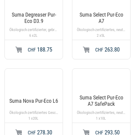
Suma Degreaser Pur-
Suma Select Pur-Eco
Eco D3.9
A7
Ökologisch-zertifizierter, gebrauchsfertiger Fettlöser, extra stark. pH-Wert: 12.5
Ökologisch-zertifiziertes, neutrales Glanztrocknungsmittel. pH-Wert: 7.0
6 x2L
2 x5L
188.75
263.80
CHF
CHF
Suma Select Pur-Eco
Suma Nova Pur-Eco L6
A7 SafePack
Ökologisch-zertifiziertes Geschirrwaschmittel für alle Wasserhärten. pH-Wert (1%): 12.5 ± 0.5
Ökologisch-zertifiziertes, neutrales Glanztrocknungsmittel. pH-Wert: 7.0
1 x20L
1 x10L
278.30
293.50
CHF
CHF