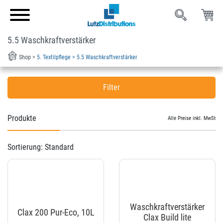
5.5 Waschkraftverstärker
Shop >
5. Textilpflege >
5.5 Waschkraftverstärker
Filter
Filtern nach Marken
Produkte
Alle Preise inkl. MwSt
Clax
(3)
Sortierung:
Standard
Filter anwenden
Waschkraftverstärker
Clax 200 Pur-Eco, 10L
Clax Build lite