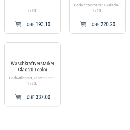
Hochkonzentrierter Alkalischer Waschkraftverstärker
1 x10L
1 x20L
193.10
220.20
CHF
CHF
Waschkraftverstärker
Clax 200 color
Hochwirksamer, konzentrierter Waschkraft-Fettlöser. Clax 200 color ist ein konzentrierter, flüssiger Waschkraftverstärker auf der Basis einer Tensidmischung, der für farbige Wäsche geeignet ist.
1 x20L
337.00
CHF